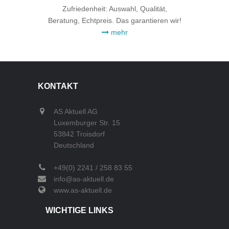
Zufriedenheit: Auswahl, Qualität,
Beratung, Echtpreis. Das garantieren wir!
mehr
KONTAKT
AS Aktuell AG
Luxemburger Str. 15
53842 Troisdorf
Deutschland
+49(0) 2241 / 258 83 55
info@as-aktuell.de
www.as-aktuell.de
WICHTIGE LINKS